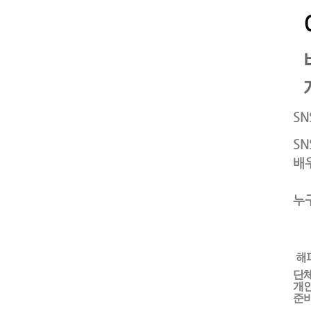
SN
SN
배
누
해
단체
개
준