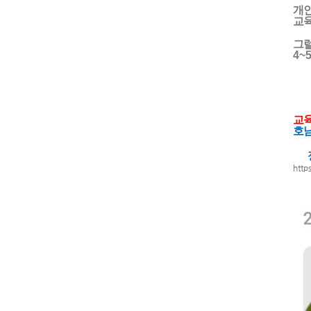
개인
교육
그럴
4~
교
호
정
http