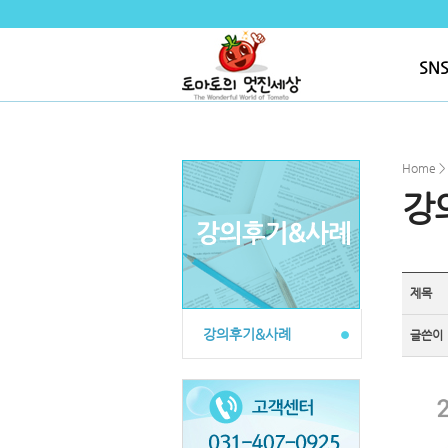
SN
Home 
강
제목
강의후기&사례
글쓴이