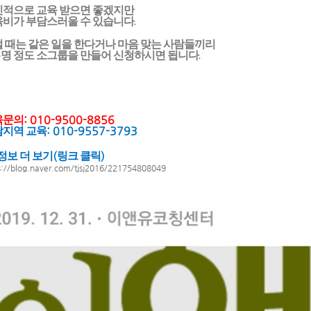
적으로 교육 받으면 좋겠지만
비가 부담스러울 수 있습니다
.
 때는 같은 일을 한다거나 마음 맞는 사람들끼리
5
명 정도 소그룹을 만들어 신청하시면 됩니다
.
: 010-9500-8856
육문의
: 010-9557-3793
남지역 교육
(
)
보 더 보기
링크 클릭
s://blog.naver.com/tjsj2016/221754808049