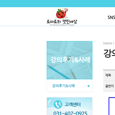
SN
Home 
강
제목
강의후기&사례
글쓴이