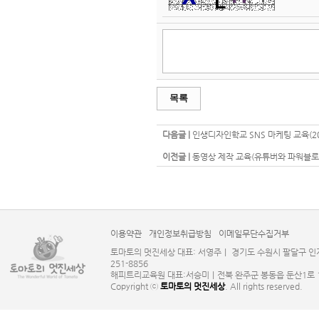
목록
다음글 |
인생디자인학교 SNS 마케팅 교육(20
이전글 |
동영상 제작 교육(유튜버와 파워블로
이용약관
개인정보취급방침
이메일무단수집거부
토마토의 멋진세상 대표: 서영주｜ 경기도 수원시 팔달구 인계로124
251-8856
해피트리교육원 대표:서승미｜전북 완주군 봉동읍 둔산1로 131 사업
Copyright ⓒ
토마토의 멋진세상
. All rights reserved.