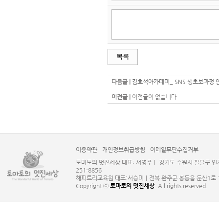
목록
다음글 |
김효석아카데미_ SNS 생초보과정 안내
이전글 |
이전글이 없습니다.
이용약관
개인정보취급방침
이메일무단수집거부
토마토의 멋진세상 대표: 서영주｜ 경기도 수원시 팔달구 인계로124
251-8856
해피트리교육원 대표:서승미｜전북 완주군 봉동읍 둔산1로 131 사업
Copyright ⓒ
토마토의 멋진세상
. All rights reserved.